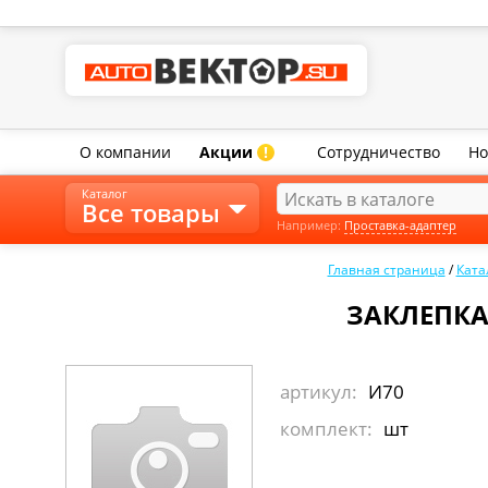
О компании
Акции
Сотрудничество
Но
!
Каталог
Все товары
Например:
Проставка-адаптер
Главная страница
/
Ката
ЗАКЛЕПКА 
артикул:
И70
комплект:
шт