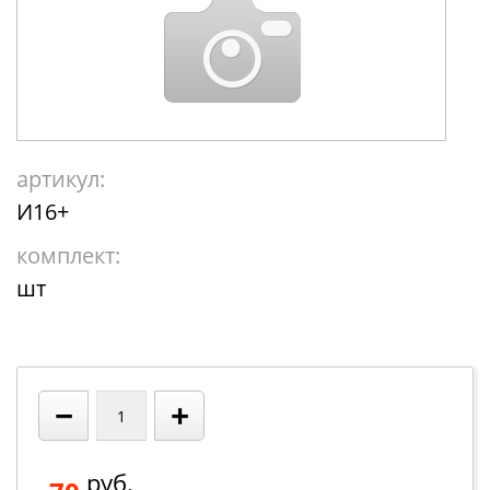
артикул:
И16+
комплект:
шт
−
+
руб.