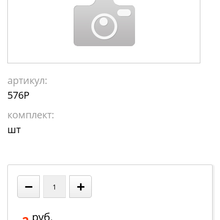
артикул:
576Р
комплект:
шт
−
+
руб.