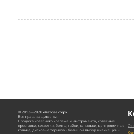
К
© 2012—2026
«Автовектор»
.
Все права защищены.
Продажа колёсного крепежа и инструмента, колёсные
проставки, секретки, болты, гайки, шпильки, центровочные
О н
кольца, дисковые тормоза - большой выбор низкие цены.
Как