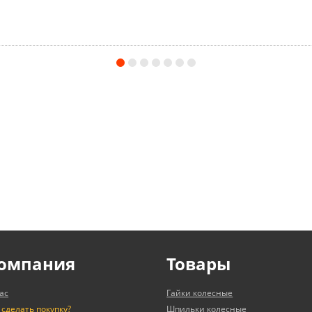
омпания
Товары
ас
Гайки колесные
 сделать покупку?
Шпильки колесные