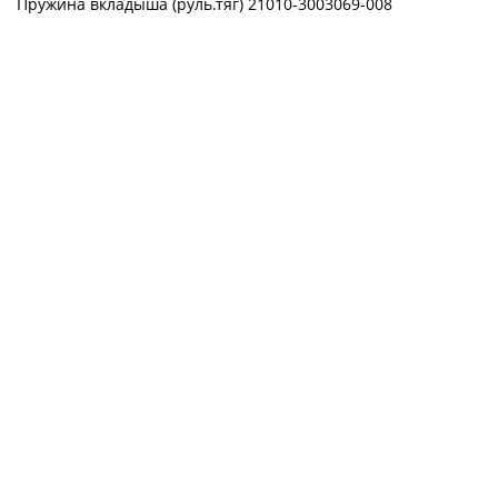
Пружина вкладыша (руль.тяг) 21010-3003069-008