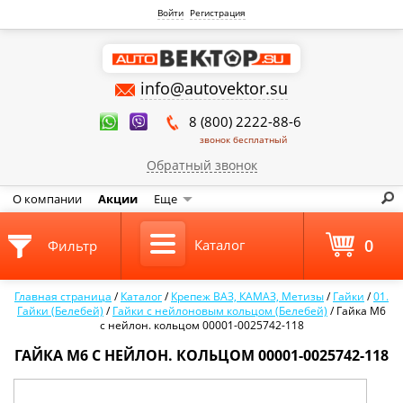
Войти
Регистрация
info@autovektor.su
8 (800) 2222-88-6
звонок бесплатный
Обратный звонок
О компании
Акции
Еще
0
Каталог
Фильтр
Главная страница
/
Каталог
/
Крепеж ВАЗ, КАМАЗ, Метизы
/
Гайки
/
01.
Гайки (Белебей)
/
Гайки с нейлоновым кольцом (Белебей)
/
Гайка М6
с нейлон. кольцом 00001-0025742-118
ГАЙКА М6 С НЕЙЛОН. КОЛЬЦОМ 00001-0025742-118