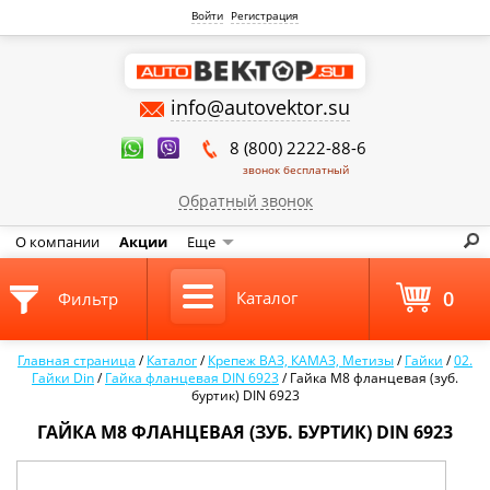
Войти
Регистрация
info@autovektor.su
8 (800) 2222-88-6
звонок бесплатный
Обратный звонок
О компании
Акции
Еще
0
Каталог
Фильтр
Главная страница
/
Каталог
/
Крепеж ВАЗ, КАМАЗ, Метизы
/
Гайки
/
02.
Гайки Din
/
Гайка фланцевая DIN 6923
/
Гайка М8 фланцевая (зуб.
буртик) DIN 6923
ГАЙКА М8 ФЛАНЦЕВАЯ (ЗУБ. БУРТИК) DIN 6923