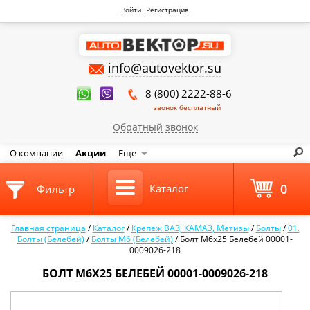
Войти
Регистрация
info@autovektor.su
8 (800) 2222-88-6
звонок бесплатный
Обратный звонок
О компании
Акции
Еще
0
Каталог
Фильтр
Главная страница
/
Каталог
/
Крепеж ВАЗ, КАМАЗ, Метизы
/
Болты
/
01.
Болты (Белебей)
/
Болты М6 (Белебей)
/
Болт М6х25 Белебей 00001-
0009026-218
БОЛТ М6Х25 БЕЛЕБЕЙ 00001-0009026-218