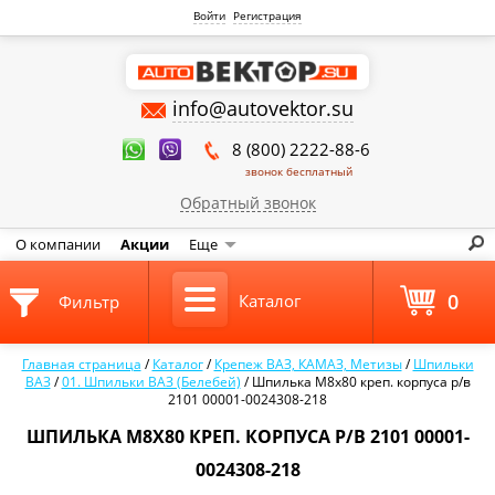
Войти
Регистрация
info@autovektor.su
8 (800) 2222-88-6
звонок бесплатный
Обратный звонок
О компании
Акции
Еще
0
Каталог
Фильтр
Главная страница
/
Каталог
/
Крепеж ВАЗ, КАМАЗ, Метизы
/
Шпильки
ВАЗ
/
01. Шпильки ВАЗ (Белебей)
/
Шпилька М8х80 креп. корпуса р/в
2101 00001-0024308-218
ШПИЛЬКА М8Х80 КРЕП. КОРПУСА Р/В 2101 00001-
0024308-218