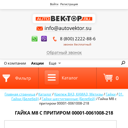
Войти
Регистрация
info@autovektor.su
8 (800) 2222-88-6
звонок бесплатный
Обратный звонок
О компании
Акции
Еще
0
Каталог
Фильтр
Главная страница
/
Каталог
/
Крепеж ВАЗ, КАМАЗ, Метизы
/
Гайки
/
01.
Гайки (Белебей)
/
Гайки шестигранные (Белебей)
/
Гайка М8 с
притиром 00001-0061008-218
ГАЙКА М8 С ПРИТИРОМ 00001-0061008-218