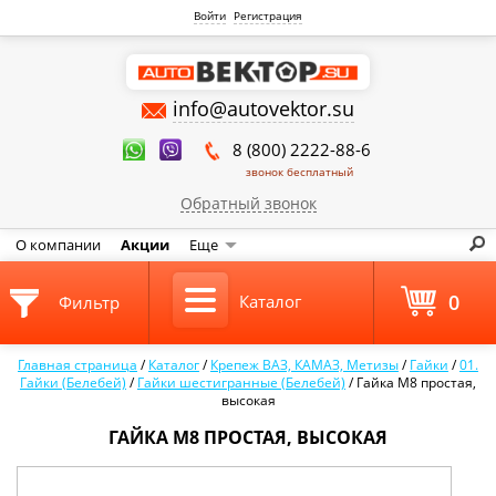
Войти
Регистрация
info@autovektor.su
8 (800) 2222-88-6
звонок бесплатный
Обратный звонок
О компании
Акции
Еще
0
Каталог
Фильтр
Главная страница
/
Каталог
/
Крепеж ВАЗ, КАМАЗ, Метизы
/
Гайки
/
01.
Гайки (Белебей)
/
Гайки шестигранные (Белебей)
/
Гайка М8 простая,
высокая
ГАЙКА М8 ПРОСТАЯ, ВЫСОКАЯ