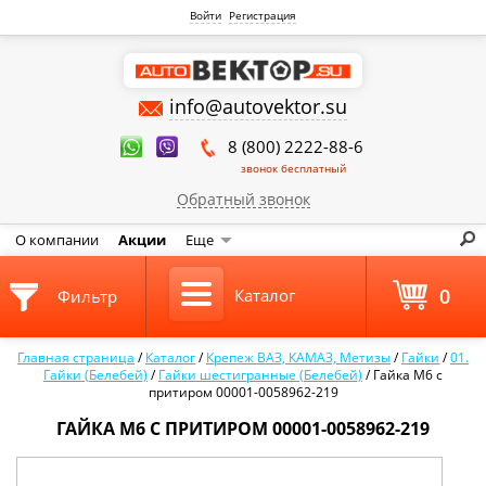
Войти
Регистрация
info@autovektor.su
8 (800) 2222-88-6
звонок бесплатный
Обратный звонок
О компании
Акции
Еще
0
Каталог
Фильтр
Главная страница
/
Каталог
/
Крепеж ВАЗ, КАМАЗ, Метизы
/
Гайки
/
01.
Гайки (Белебей)
/
Гайки шестигранные (Белебей)
/
Гайка М6 c
притиром 00001-0058962-219
ГАЙКА М6 C ПРИТИРОМ 00001-0058962-219