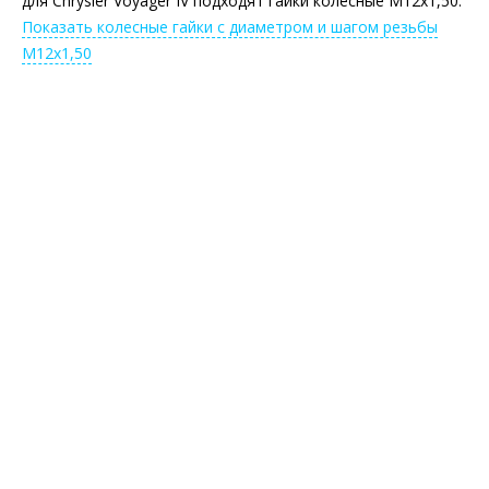
для Chrysler Voyager IV подходят гайки колесные М12х1,50.
Показать колесные гайки с диаметром и шагом резьбы
М12х1,50