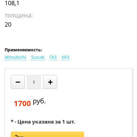
108,1
толщина:
20
Применяемость:
Mitsubishi
Suzuki
ГАЗ
УАЗ
−
+
руб.
1700
* - Цена указана за 1 шт.