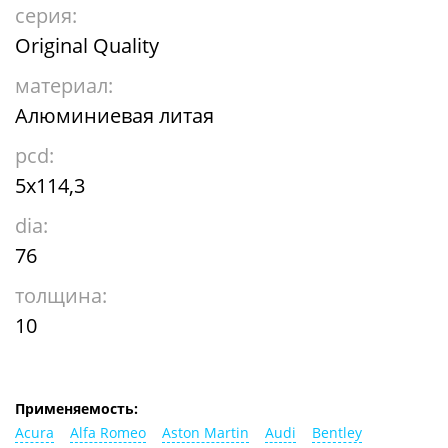
серия:
Original Quality
материал:
Алюминиевая литая
pcd:
5x114,3
dia:
76
толщина:
10
Применяемость:
Acura
Alfa Romeo
Aston Martin
Audi
Bentley