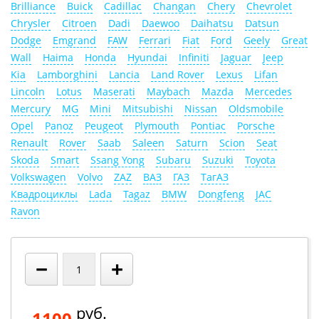
Brilliance
Buick
Cadillac
Changan
Chery
Chevrolet
Chrysler
Citroen
Dadi
Daewoo
Daihatsu
Datsun
Dodge
Emgrand
FAW
Ferrari
Fiat
Ford
Geely
Great
Wall
Haima
Honda
Hyundai
Infiniti
Jaguar
Jeep
Kia
Lamborghini
Lancia
Land Rover
Lexus
Lifan
Lincoln
Lotus
Maserati
Maybach
Mazda
Mercedes
Mercury
MG
Mini
Mitsubishi
Nissan
Oldsmobile
Opel
Panoz
Peugeot
Plymouth
Pontiac
Porsche
Renault
Rover
Saab
Saleen
Saturn
Scion
Seat
Skoda
Smart
Ssang Yong
Subaru
Suzuki
Toyota
Volkswagen
Volvo
ZAZ
ВАЗ
ГАЗ
ТагАЗ
Квадроциклы
Lada
Tagaz
BMW
Dongfeng
JAC
Ravon
−
+
руб.
1100