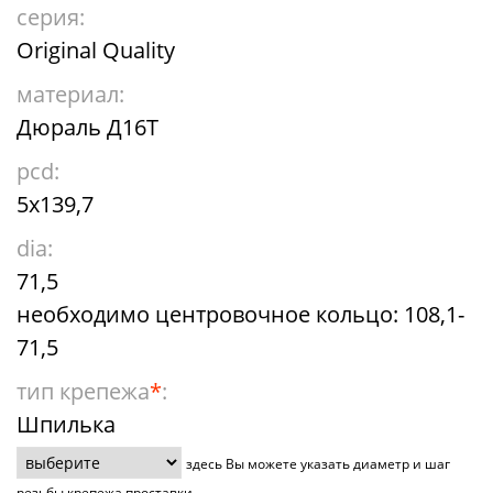
серия:
Original Quality
материал:
Дюраль Д16Т
pcd:
5x139,7
dia:
71,5
необходимо центровочное кольцо: 108,1-
71,5
тип крепежа
*
:
Шпилька
здесь Вы можете указать диаметр и шаг
резьбы крепежа проставки