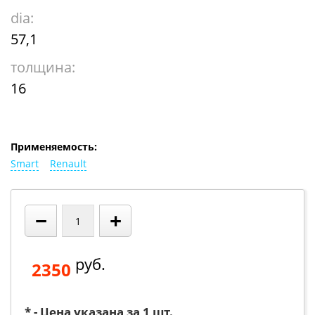
dia:
57,1
толщина:
16
Применяемость:
Smart
Renault
−
+
руб.
2350
* - Цена указана за 1 шт.