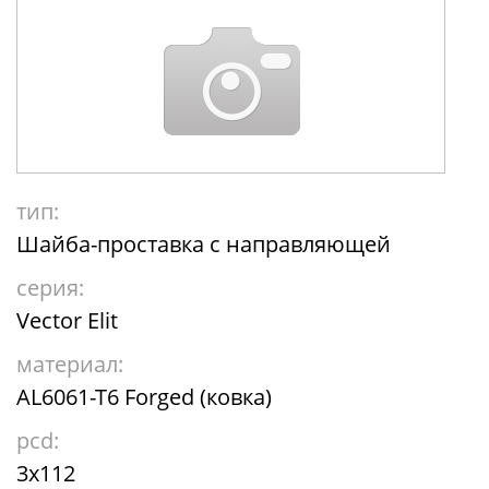
тип:
Шайба-проставка с направляющей
серия:
Vector Elit
материал:
AL6061-T6 Forged (ковка)
pcd:
3x112