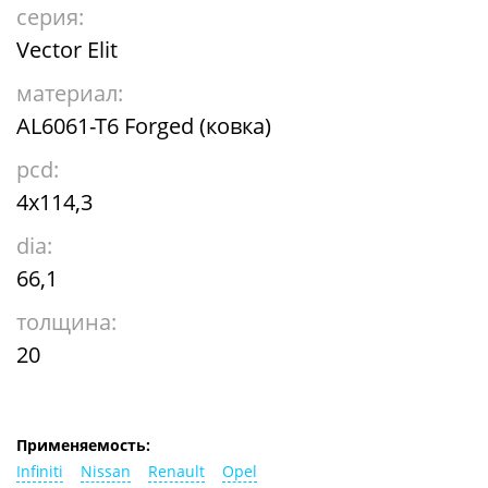
серия:
Vector Elit
материал:
AL6061-T6 Forged (ковка)
pcd:
4x114,3
dia:
66,1
толщина:
20
Применяемость:
Infiniti
Nissan
Renault
Opel