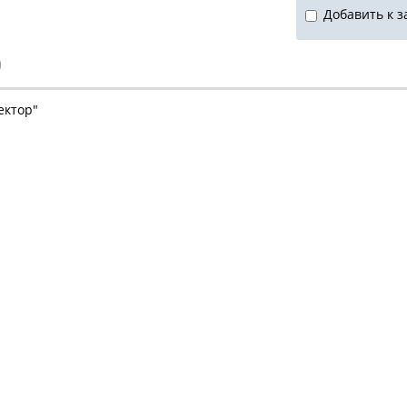
Добавить к з
)
ектор"