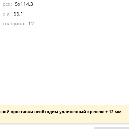
pcd:
5x114,3
dia:
66,1
толщина:
12
нной проставки необходим удлиненный крепеж: + 12 мм.