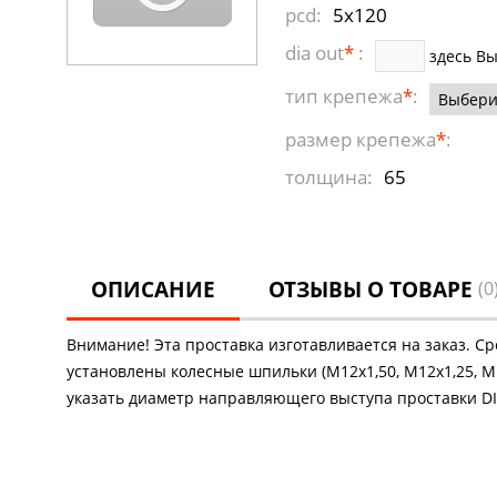
pcd:
5x120
dia out
*
:
здесь В
тип крепежа
*
:
размер крепежа
*
:
толщина:
65
ОПИСАНИЕ
ОТЗЫВЫ О ТОВАРЕ
(0
Внимание! Эта проставка изготавливается на заказ. С
установлены колесные шпильки (М12х1,50, М12х1,25, М1
указать диаметр направляющего выступа проставки DIA