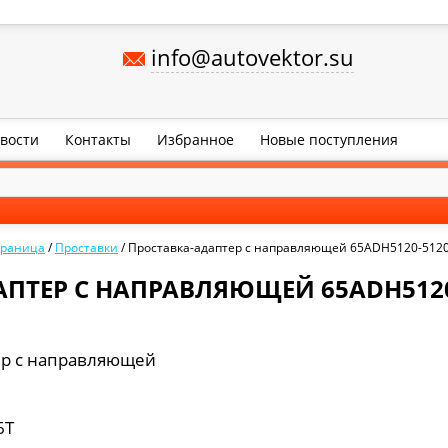
info@autovektor.su
вости
Контакты
Избранное
Новые поступления
траница
/
Проставки
/
Проставка-адаптер с направляющей 65ADH5120-512
ПТЕР С НАПРАВЛЯЮЩЕЙ 65ADH5120
ер с направляющей
6Т