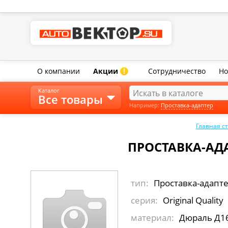
О компании
Акции
Сотрудничество
Но
!
Каталог
Все товары
Например:
Проставка-адаптер
Главная с
ПРОСТАВКА-АДА
тип:
Проставка-адапт
серия:
Original Quality
материал:
Дюраль Д1