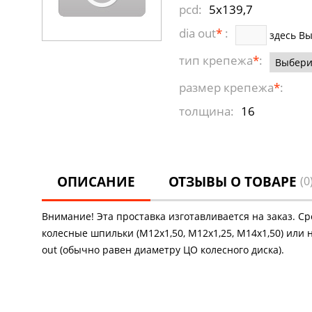
pcd:
5x139,7
dia out
*
:
здесь В
тип крепежа
*
:
размер крепежа
*
:
толщина:
16
ОПИСАНИЕ
ОТЗЫВЫ О ТОВАРЕ
(0
Внимание! Эта проставка изготавливается на заказ. С
колесные шпильки (М12х1,50, М12х1,25, М14х1,50) или 
out (обычно равен диаметру ЦО колесного диска).