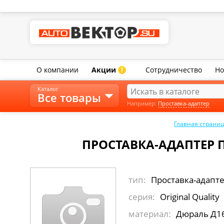
О компании
Акции
Сотрудничество
Но
!
Каталог
Все товары
Например:
Проставка-адаптер
Главная страни
ПРОСТАВКА-АДАПТЕР 
тип:
Проставка-адапт
серия:
Original Quality
материал:
Дюраль Д1