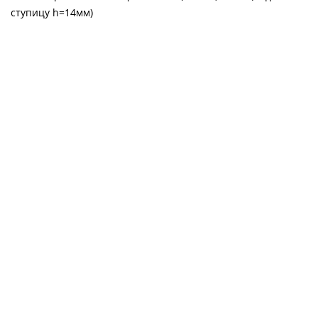
ступицу h=14мм)