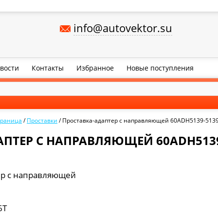
info@autovektor.su
вости
Контакты
Избранное
Новые поступления
траница
/
Проставки
/
Проставка-адаптер с направляющей 60ADH5139-513
ПТЕР С НАПРАВЛЯЮЩЕЙ 60ADH5139
ер с направляющей
6Т