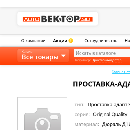
О компании
Акции
Сотрудничество
Но
!
Каталог
Все товары
Например:
Проставка-адаптер
Главная с
ПРОСТАВКА-АДА
тип:
Проставка-адапт
серия:
Original Quality
материал:
Дюраль Д1