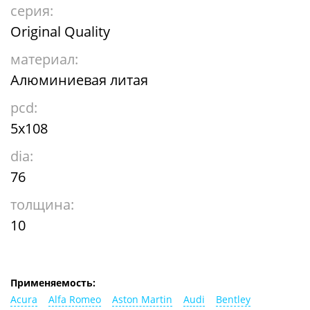
серия:
Original Quality
материал:
Алюминиевая литая
pcd:
5x108
dia:
76
толщина:
10
Применяемость:
Acura
Alfa Romeo
Aston Martin
Audi
Bentley