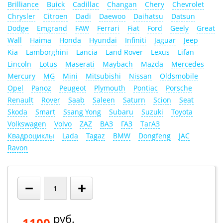
Brilliance
Buick
Cadillac
Changan
Chery
Chevrolet
Chrysler
Citroen
Dadi
Daewoo
Daihatsu
Datsun
Dodge
Emgrand
FAW
Ferrari
Fiat
Ford
Geely
Great
Wall
Haima
Honda
Hyundai
Infiniti
Jaguar
Jeep
Kia
Lamborghini
Lancia
Land Rover
Lexus
Lifan
Lincoln
Lotus
Maserati
Maybach
Mazda
Mercedes
Mercury
MG
Mini
Mitsubishi
Nissan
Oldsmobile
Opel
Panoz
Peugeot
Plymouth
Pontiac
Porsche
Renault
Rover
Saab
Saleen
Saturn
Scion
Seat
Skoda
Smart
Ssang Yong
Subaru
Suzuki
Toyota
Volkswagen
Volvo
ZAZ
ВАЗ
ГАЗ
ТагАЗ
Квадроциклы
Lada
Tagaz
BMW
Dongfeng
JAC
Ravon
−
+
руб.
1100