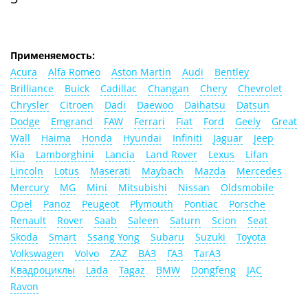
Применяемость:
Acura
Alfa Romeo
Aston Martin
Audi
Bentley
Brilliance
Buick
Cadillac
Changan
Chery
Chevrolet
Chrysler
Citroen
Dadi
Daewoo
Daihatsu
Datsun
Dodge
Emgrand
FAW
Ferrari
Fiat
Ford
Geely
Great
Wall
Haima
Honda
Hyundai
Infiniti
Jaguar
Jeep
Kia
Lamborghini
Lancia
Land Rover
Lexus
Lifan
Lincoln
Lotus
Maserati
Maybach
Mazda
Mercedes
Mercury
MG
Mini
Mitsubishi
Nissan
Oldsmobile
Opel
Panoz
Peugeot
Plymouth
Pontiac
Porsche
Renault
Rover
Saab
Saleen
Saturn
Scion
Seat
Skoda
Smart
Ssang Yong
Subaru
Suzuki
Toyota
Volkswagen
Volvo
ZAZ
ВАЗ
ГАЗ
ТагАЗ
Квадроциклы
Lada
Tagaz
BMW
Dongfeng
JAC
Ravon