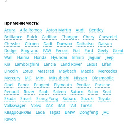
Применяемость:
Acura
Alfa Romeo
Aston Martin
Audi
Bentley
Brilliance
Buick
Cadillac
Changan
Chery
Chevrolet
Chrysler
Citroen
Dadi
Daewoo
Daihatsu
Datsun
Dodge
Emgrand
FAW
Ferrari
Fiat
Ford
Geely
Great
Wall
Haima
Honda
Hyundai
Infiniti
Jaguar
Jeep
Kia
Lamborghini
Lancia
Land Rover
Lexus
Lifan
Lincoln
Lotus
Maserati
Maybach
Mazda
Mercedes
Mercury
MG
Mini
Mitsubishi
Nissan
Oldsmobile
Opel
Panoz
Peugeot
Plymouth
Pontiac
Porsche
Renault
Rover
Saab
Saleen
Saturn
Scion
Seat
Skoda
Smart
Ssang Yong
Subaru
Suzuki
Toyota
Volkswagen
Volvo
ZAZ
ВАЗ
ГАЗ
ТагАЗ
Квадроциклы
Lada
Tagaz
BMW
Dongfeng
JAC
Ravon