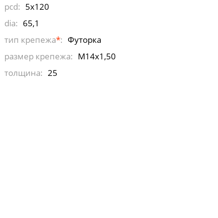
pcd:
5x120
dia:
65,1
тип крепежа
*
:
Футорка
размер крепежа:
М14х1,50
толщина:
25