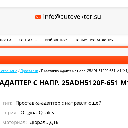
info@autovektor.su
вости
Контакты
Избранное
Новые поступления
я страница
/
Проставки
/
Проставка-адаптер с напр. 25ADH5120F-651 M14X1
ДАПТЕР С НАПР. 25ADH5120F-651 M
тип:
Проставка-адаптер с направляющей
серия:
Original Quality
материал:
Дюраль Д16Т